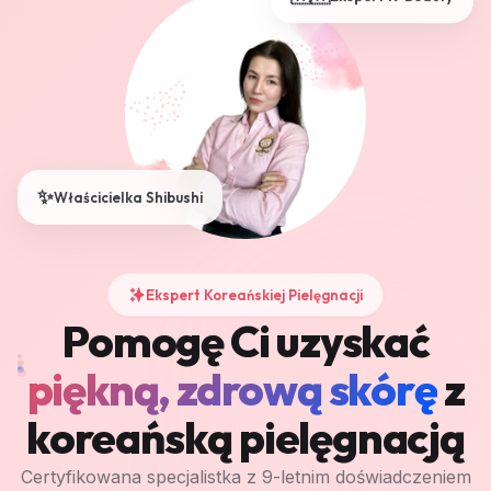
🇰🇷
Ekspert K-Beauty
✨
Właścicielka Shibushi
Ekspert Koreańskiej Pielęgnacji
Pomogę Ci uzyskać
piękną, zdrową skórę
z
koreańską pielęgnacją
Certyfikowana specjalistka z 9-letnim doświadczeniem