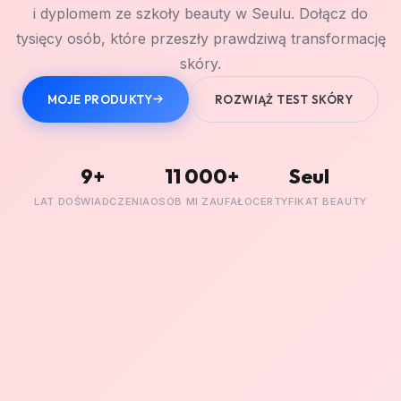
i dyplomem ze szkoły beauty w Seulu. Dołącz do
tysięcy osób, które przeszły prawdziwą transformację
skóry.
MOJE PRODUKTY
ROZWIĄŻ TEST SKÓRY
9+
11 000+
Seul
LAT DOŚWIADCZENIA
OSÓB MI ZAUFAŁO
CERTYFIKAT BEAUTY